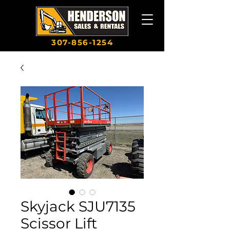
307-856-1254
Skyjack SJU7135
Scissor Lift